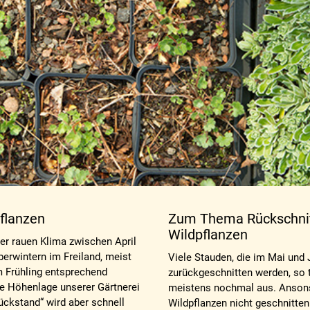
flanzen
Zum Thema Rückschnit
Wildpflanzen
er rauen Klima zwischen April
erwintern im Freiland, meist
Viele Stauden, die im Mai und 
m Frühling entsprechend
zurückgeschnitten werden, so
die Höhenlage unserer Gärtnerei
meistens nochmal aus. Anson
ückstand“ wird aber schnell
Wildpflanzen nicht geschnitte