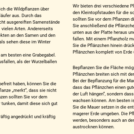
Wir bieten drei verschiedene P
ich die Wildpflanzen über
den Kleintopfstauden für die 
äufer aus. Durch das
sollten Sie vor dem Pflanzen 
icht ausgereiften Samenstände
Sie anschließend die Pflänzchen
 vielen Arten. Andererseits
unten aus der Platte heraus un
sekten an den Samen und den
fallen. Mit einem Pflanzholz m
als sehen diese im Winter
Sie die Pflänzchen hinein drüc
Pflänzchen komplett von Erde 
am besten eine Grabegabel.
sfallen, als der Wurzelballen
Bepflanzen Sie die Fläche mög
Pflänzchen breiten sich mit der
Bei der Bepflanzung für die Ma
efreit haben, können Sie die
dass das Pflänzchen einen gute
lanze „merkt“, dass sie nicht
der Luft hängen“, sondern dass 
zen sollten Sie vor dem
wachsen können. Am besten ist
 tunken, damit diese sich gut
Sie die Mauer setzen in die e
magerer Erde umgeben. Die Pf
äftig angedrückt und kräftig
werden, besonders auch an den
austrocknen können.