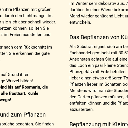
im Winter sehr dekorativ aus. 
en ihre Pflanzen mit großer
darüber. In einer Wiese bekom
ie durch den Lichtmangel im
Mahd wieder genügend Licht u
 sie sich aber schnell wieder.
entwickeln.
setzen können, sollten Sie
z im Freien ausstellen und
Das Bepflanzen von Kü
Als Substrat eignet sich am b
er nach dem Rückschnitt im
Fachhandel gemischt mit 30-50
er. Sie erkennen die gute
Ansonsten achten Sie auf ein
.
das Loch ein paar kleine Stein
Pflanzgefäß mit Erde befüllen
 auf Grund ihrer
lieber einen etwas größeren To
ge Wurzel bilden!
Pflanzen lieber im Schatten od
ind bis auf Rosmarin, die
Meistens wird man die Stauden
lle frosthart. Kühle
den Garten pflanzen müssen, da
swegs!
entfalten können und die Pfla
abzusterben.
 und zum Pflanzen
Bepflanzung mit Klein
sprüche beachten. Sie finden